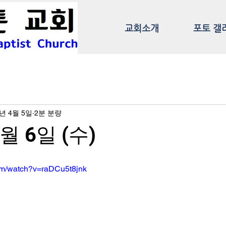
교회소개
포토 갤
2년 4월 5일
2분 분량
4월 6일 (수)
om/watch?v=raDCu5t8jnk