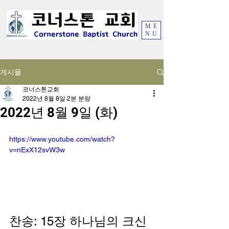
ME
NU
게시물
코너스톤교회
2022년 8월 8일
2분 분량
2022년 8월 9일 (화)
https://www.youtube.com/watch?
v=nExX12svW3w
찬송: 15장 하나님의 크신 