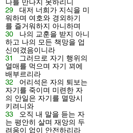
나를 만나지 못하리니
29   
대저 너희가 지식을 미
워하며 여호와 경외하기
를 즐거워하지 아니하며
30   
나의 교훈을 받지 아니
하고 나의 모든 책망을 업
신여겼음이니라
31   
그러므로 자기 행위의 
열매를 먹으며 자기 꾀에 
배부르리라
32   
어리석은 자의 퇴보는 
자기를 죽이며 미련한 자
의 안일은 자기를 멸망시
키려니와
33   
오직 내 말을 듣는 자
는 평안히 살며 재앙의 두
려움이 없이 안전하리라