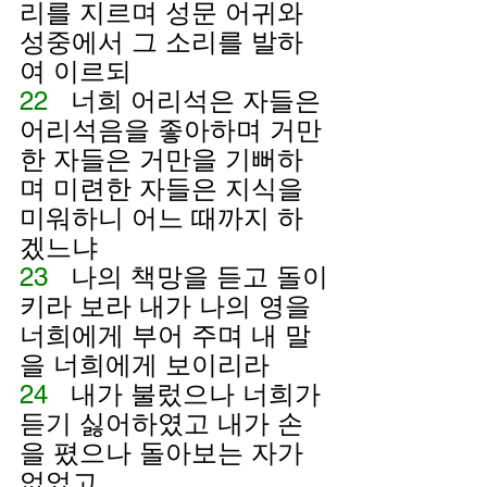
리를 지르며 성문 어귀와 
성중에서 그 소리를 발하
여 이르되
22   
너희 어리석은 자들은 
어리석음을 좋아하며 거만
한 자들은 거만을 기뻐하
며 미련한 자들은 지식을 
미워하니 어느 때까지 하
겠느냐
23   
나의 책망을 듣고 돌이
키라 보라 내가 나의 영을 
너희에게 부어 주며 내 말
을 너희에게 보이리라
24   
내가 불렀으나 너희가 
듣기 싫어하였고 내가 손
을 폈으나 돌아보는 자가 
없었고