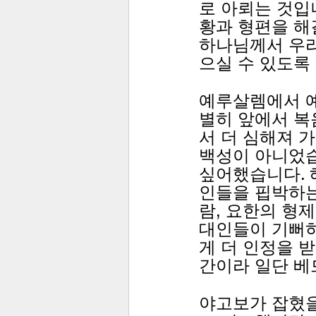
로 아뢰는 것입
황과 형편을 해
하나님께서 우리
으실 수 있도록
예루살렘에서 예
별히 앞에서 복
서 더 심해져 
백성이 아니었습
싶어했습니다. 
인들을 핍박하는
람, 요한의 형
대인들이 기뻐하
게 더 인정을 
간이라 일단 베
야고보가 잡혔을