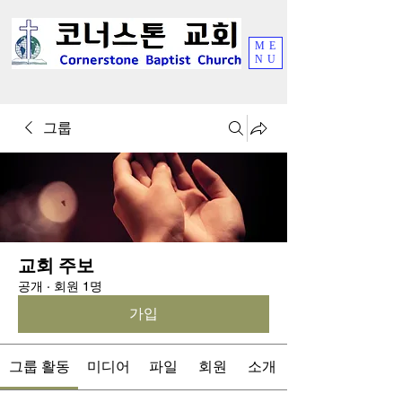
ME
NU
그룹
교회 주보
공개
·
회원 1명
가입
그룹 활동
미디어
파일
회원
소개