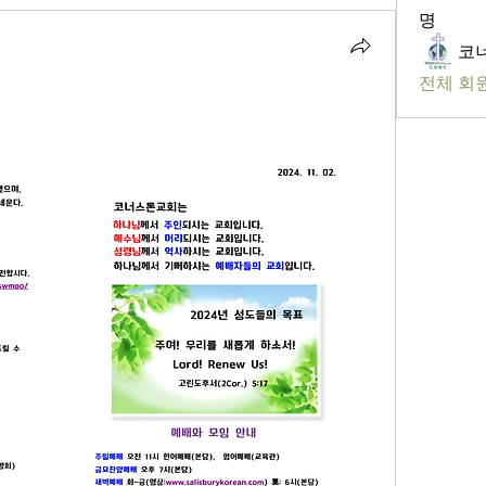
명
코
전체 회원