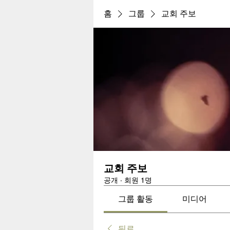
홈
그룹
교회 주보
교회 주보
공개
·
회원 1명
그룹 활동
미디어
뒤로