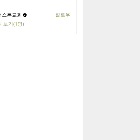
너스톤교회
팔로우
 보기(1명)