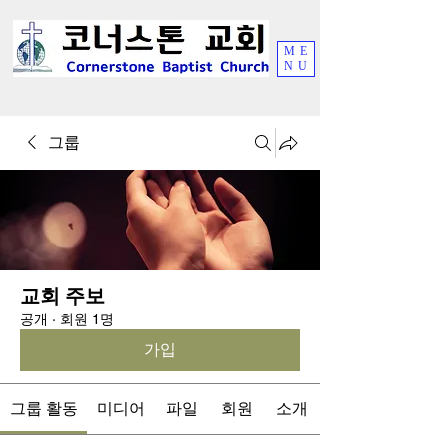
ME
NU
그룹
교회 주보
공개
·
회원 1명
가입
그룹 활동
미디어
파일
회원
소개