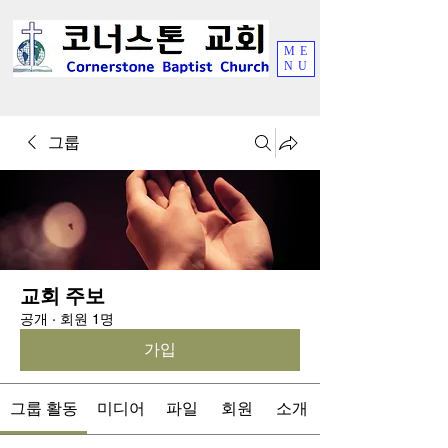
ME
NU
그룹
교회 주보
공개
·
회원 1명
가입
그룹 활동
미디어
파일
회원
소개