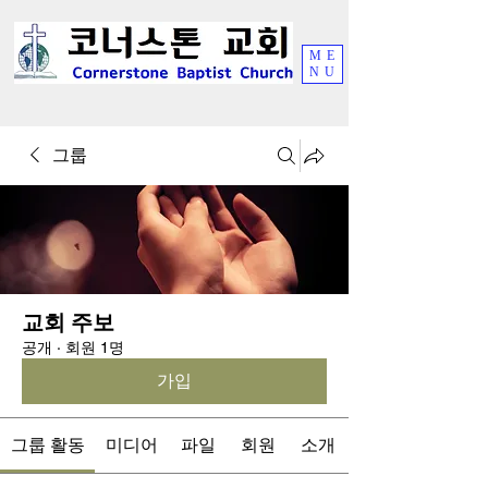
ME
NU
그룹
교회 주보
공개
·
회원 1명
가입
그룹 활동
미디어
파일
회원
소개