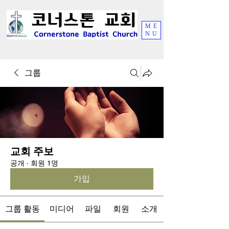
ME
NU
그룹
교회 주보
공개
·
회원 1명
가입
그룹 활동
미디어
파일
회원
소개