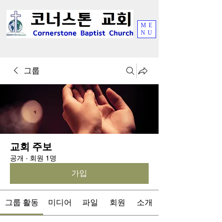
ME
NU
그룹
교회 주보
공개
·
회원 1명
가입
그룹 활동
미디어
파일
회원
소개