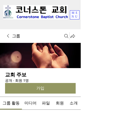
ME
NU
그룹
교회 주보
공개
·
회원 1명
가입
그룹 활동
미디어
파일
회원
소개