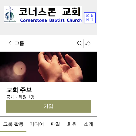
ME
NU
그룹
교회 주보
공개
·
회원 1명
가입
그룹 활동
미디어
파일
회원
소개